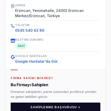
ADRES
Erzincan, Yenimahalle, 24002 Erzincan
Merkez/Erzincan, Türkiye
TELEFON
0545 540 62 86
İŞLETME DURUMU
Aktif
GOOGLE HARITALAR
Google Haritalar'da Gör
FIRMA SAHIBI MISINIZ?
Bu Firmayı Sahiplen
Firmanızı sahiplenin, panel üzerinden profilinizi yönetin
ve gelen teklifleri görün.
SAHIPLENME BAŞVURUSU