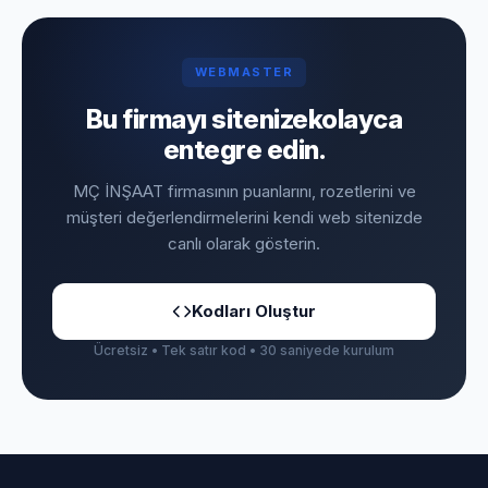
WEBMASTER
Bu firmayı sitenize
kolayca
entegre edin.
MÇ İNŞAAT firmasının puanlarını, rozetlerini ve
müşteri değerlendirmelerini kendi web sitenizde
canlı olarak gösterin.
Kodları Oluştur
Ücretsiz • Tek satır kod • 30 saniyede kurulum