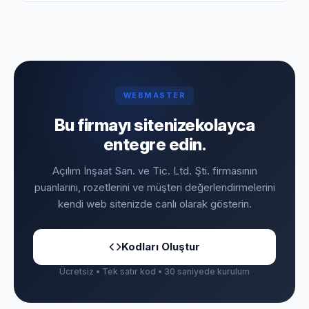
WEBMASTER
Bu firmayı sitenize
kolayca
entegre edin.
Açılım İnşaat San. ve Tic. Ltd. Şti. firmasının
puanlarını, rozetlerini ve müşteri değerlendirmelerini
kendi web sitenizde canlı olarak gösterin.
Kodları Oluştur
Ücretsiz • Tek satır kod • 30 saniyede kurulum