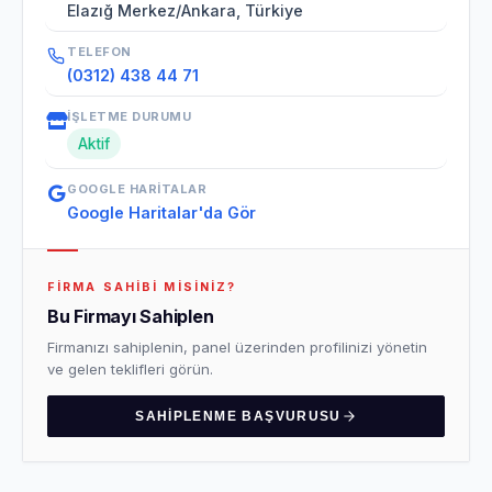
Elazığ Merkez/Ankara, Türkiye
TELEFON
(0312) 438 44 71
İŞLETME DURUMU
Aktif
GOOGLE HARITALAR
Google Haritalar'da Gör
FIRMA SAHIBI MISINIZ?
Bu Firmayı Sahiplen
Firmanızı sahiplenin, panel üzerinden profilinizi yönetin
ve gelen teklifleri görün.
SAHIPLENME BAŞVURUSU