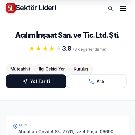
Sektör
Lideri
Menü
Açılım İnşaat San. ve Tic. Ltd. Şti.
3.8
(8 değerlendirme)
Müteahhit
İlgi Çekici Yer
Kuruluş
Yol Tarifi
Ara
ADRES
Abdullah Cevdet Sk. 27/11, İzzet Paşa, 06690