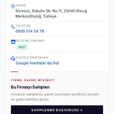
ADRES
Sürsürü, Sokullu Sk. No:11, 23040 Elazığ
Merkez/Elazığ, Türkiye
TELEFON
0505 514 34 78
İŞLETME DURUMU
Aktif
GOOGLE HARITALAR
Google Haritalar'da Gör
FIRMA SAHIBI MISINIZ?
Bu Firmayı Sahiplen
Firmanızı sahiplenin, panel üzerinden profilinizi yönetin
ve gelen teklifleri görün.
SAHIPLENME BAŞVURUSU