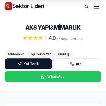
Sektör
Lideri
Menü
AKS YAPI&MİMARLIK
4.0
(7 değerlendirme)
Müteahhit
İlgi Çekici Yer
Kuruluş
Yol Tarifi
Ara
WhatsApp