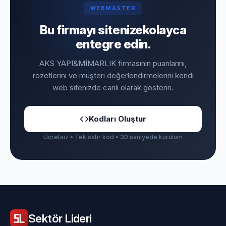
WEBMASTER
Bu firmayı sitenize
kolayca
entegre edin.
AKS YAPI&MİMARLIK firmasının puanlarını,
rozetlerini ve müşteri değerlendirmelerini kendi
web sitenizde canlı olarak gösterin.
Kodları Oluştur
Ücretsiz • Tek satır kod • 30 saniyede kurulum
Sektör
Lideri