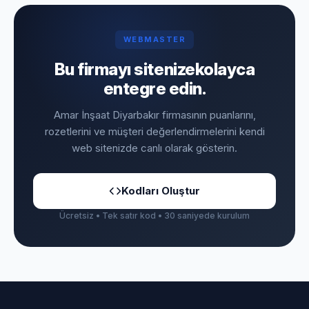
WEBMASTER
Bu firmayı sitenize
kolayca
entegre edin.
Amar İnşaat Diyarbakır firmasının puanlarını,
rozetlerini ve müşteri değerlendirmelerini kendi
web sitenizde canlı olarak gösterin.
Kodları Oluştur
Ücretsiz • Tek satır kod • 30 saniyede kurulum