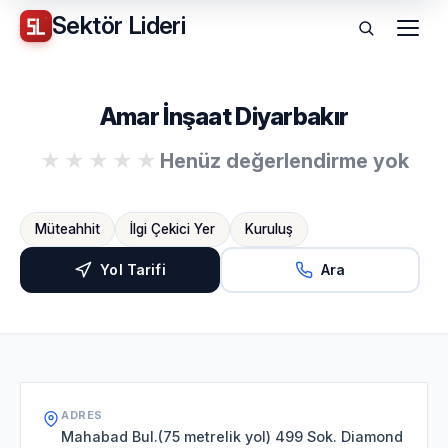
Sektör
Lideri
Menü
Amar İnşaat Diyarbakır
Henüz değerlendirme yok
Müteahhit
İlgi Çekici Yer
Kuruluş
Yol Tarifi
Ara
ADRES
Mahabad Bul.(75 metrelik yol) 499 Sok. Diamond