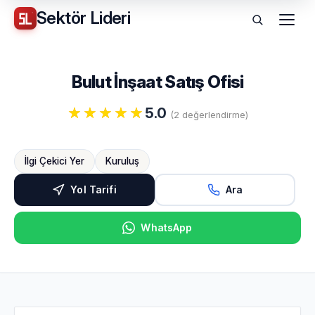
Sektör
Lideri
Menü
Bulut İnşaat Satış Ofisi
5.0
(2 değerlendirme)
İlgi Çekici Yer
Kuruluş
Yol Tarifi
Ara
WhatsApp