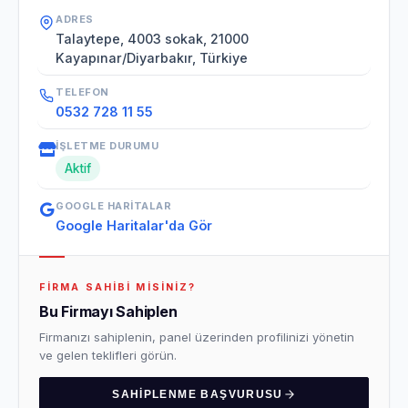
ADRES
Talaytepe, 4003 sokak, 21000
Kayapınar/Diyarbakır, Türkiye
TELEFON
0532 728 11 55
İŞLETME DURUMU
Aktif
GOOGLE HARITALAR
Google Haritalar'da Gör
FIRMA SAHIBI MISINIZ?
Bu Firmayı Sahiplen
Firmanızı sahiplenin, panel üzerinden profilinizi yönetin
ve gelen teklifleri görün.
SAHIPLENME BAŞVURUSU