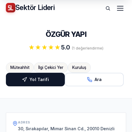
Sektör
Lideri
Menü
ÖZGÜR YAPI
5.0
(1 değerlendirme)
Müteahhit
İlgi Çekici Yer
Kuruluş
Yol Tarifi
Ara
ADRES
30, Sırakapılar, Mimar Sinan Cd., 20010 Denizli