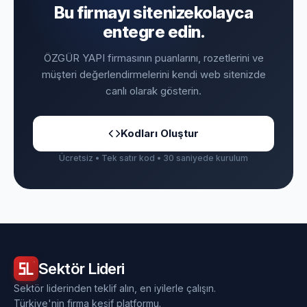
Bu firmayı sitenize
kolayca
entegre edin.
ÖZGÜR YAPI firmasının puanlarını, rozetlerini ve
müşteri değerlendirmelerini kendi web sitenizde
canlı olarak gösterin.
Kodları Oluştur
Ücretsiz • Tek satır kod • 30 saniyede kurulum
Sektör
Lideri
Sektör liderinden teklif alın, en iyilerle çalışın.
Türkiye'nin firma keşif platformu.