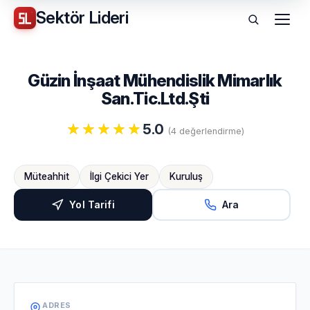
Sektör
Lideri
Menü
Güzin İnşaat Mühendislik Mimarlık
San.Tic.Ltd.Şti
5.0
(4 değerlendirme)
Müteahhit
İlgi Çekici Yer
Kuruluş
Yol Tarifi
Ara
ADRES