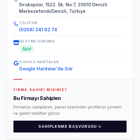
Sırakapılar, 1522. Sk. No:7, 20010 Denizli
Merkezefendi/Denizli, Türkiye
TELEFON
(0258) 241 62 74
İŞLETME DURUMU
Aktif
GOOGLE HARITALAR
Google Haritalar'da Gör
FIRMA SAHIBI MISINIZ?
Bu Firmayı Sahiplen
Firmanızı sahiplenin, panel üzerinden profilinizi yönetin
ve gelen teklifleri görün.
SAHIPLENME BAŞVURUSU