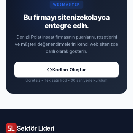
WEBMASTER
Bu firmayı sitenize
kolayca
entegre edin.
Denizli Polat insaat firmasının puanlarını, rozetlerini
ve müşteri değerlendirmelerini kendi web sitenizde
canlı olarak gösterin.
Kodları Oluştur
Ücretsiz • Tek satır kod • 30 saniyede kurulum
Sektör
Lideri