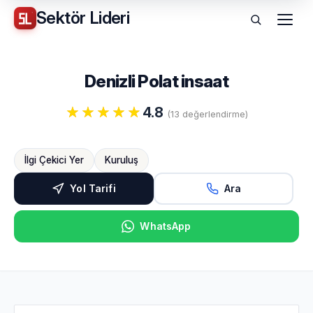
Sektör
Lideri
Menü
Denizli Polat insaat
4.8
(13 değerlendirme)
İlgi Çekici Yer
Kuruluş
Yol Tarifi
Ara
WhatsApp