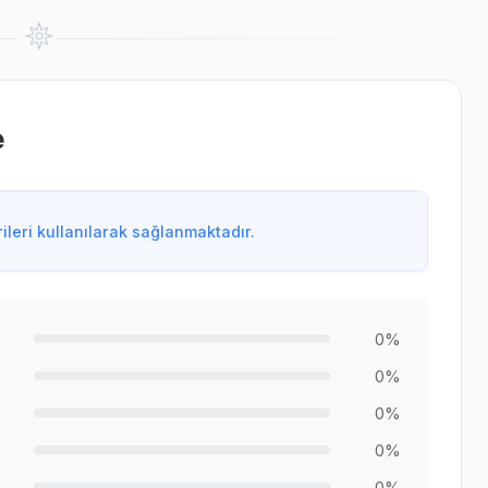
e
leri kullanılarak sağlanmaktadır.
0%
0%
0%
0%
0%