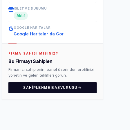
İŞLETME DURUMU
Aktif
GOOGLE HARITALAR
Google Haritalar'da Gör
FIRMA SAHIBI MISINIZ?
Bu Firmayı Sahiplen
Firmanızı sahiplenin, panel üzerinden profilinizi
yönetin ve gelen teklifleri görün.
SAHIPLENME BAŞVURUSU