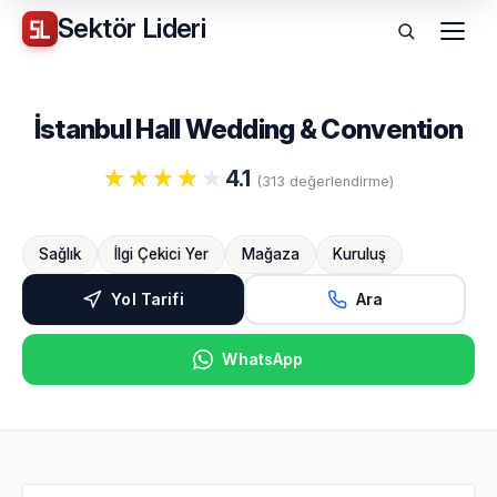
Sektör
Lideri
Menü
İstanbul Hall Wedding & Convention
4.1
(313 değerlendirme)
Sağlık
İlgi Çekici Yer
Mağaza
Kuruluş
Yol Tarifi
Ara
WhatsApp