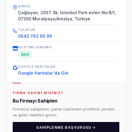
ADRES
Çağlayan, 2037. Sk. İstanbul Park evleri No:B/1,
07300 Muratpaşa/Antalya, Türkiye
TELEFON
0542 762 95 95
İŞLETME DURUMU
Aktif
GOOGLE HARITALAR
Google Haritalar'da Gör
FIRMA SAHIBI MISINIZ?
Bu Firmayı Sahiplen
Firmanızı sahiplenin, panel üzerinden profilinizi yönetin
ve gelen teklifleri görün.
SAHIPLENME BAŞVURUSU