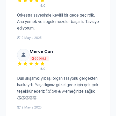
5.0
Orkestra sayesinde keyifli bir gece geçirdik.
Ana yemek ve soğuk mezeler başarılı. Tavsiye
ediyorum.
19 Mayıs 2025
Merve Can
GOOGLE
5.0
Dün akşamki yılbaşı organizasyonu gerçekten
harikaydı. Yaşattığınız güzel gece için çok çok
teşekkür ederiz 🥰🥰🤲🎄🎉emeğinize sağlık
👏👏👏👏👏
19 Mayıs 2025