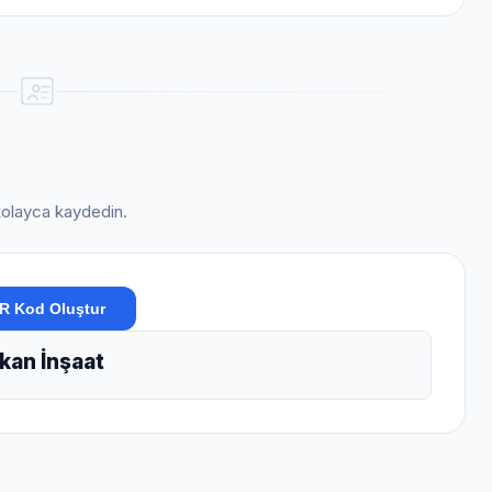
i kolayca kaydedin.
R Kod Oluştur
kan İnşaat