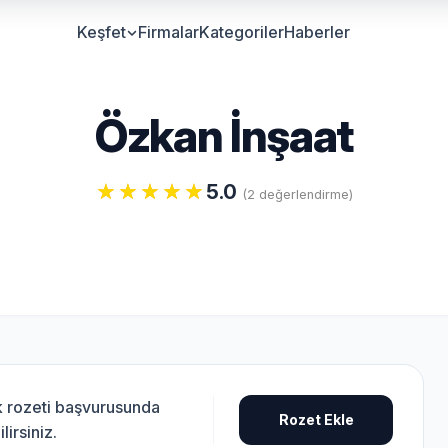
Keşfet
Firmalar
Kategoriler
Haberler
Özkan İnşaat
5.0
(2 değerlendirme)
uk rozeti başvurusunda
Rozet Ekle
lirsiniz.