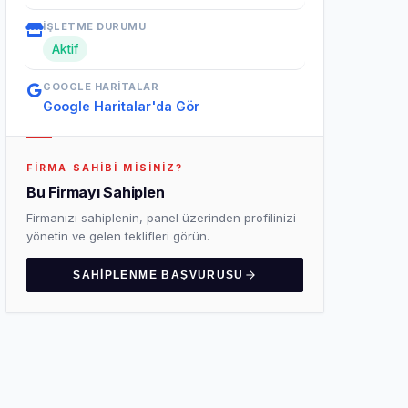
İŞLETME DURUMU
Aktif
GOOGLE HARITALAR
Google Haritalar'da Gör
FIRMA SAHIBI MISINIZ?
Bu Firmayı Sahiplen
Firmanızı sahiplenin, panel üzerinden profilinizi
yönetin ve gelen teklifleri görün.
SAHIPLENME BAŞVURUSU