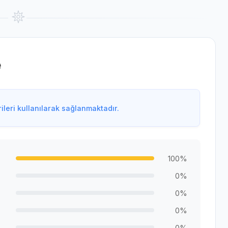
e
leri kullanılarak sağlanmaktadır.
100%
0%
0%
0%
0%