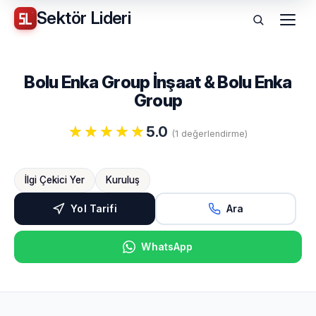
Sektör
Lideri
Menü
Bolu Enka Group İnşaat & Bolu Enka
Group
5.0
(1 değerlendirme)
İlgi Çekici Yer
Kuruluş
Yol Tarifi
Ara
WhatsApp