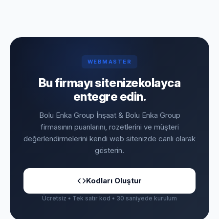
WEBMASTER
Bu firmayı sitenize
kolayca
entegre edin.
Bolu Enka Group İnşaat & Bolu Enka Group
firmasının puanlarını, rozetlerini ve müşteri
değerlendirmelerini kendi web sitenizde canlı olarak
gösterin.
Kodları Oluştur
Ücretsiz • Tek satır kod • 30 saniyede kurulum