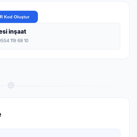
R Kod Oluştur
esi inşaat
0554 119 68 10
e