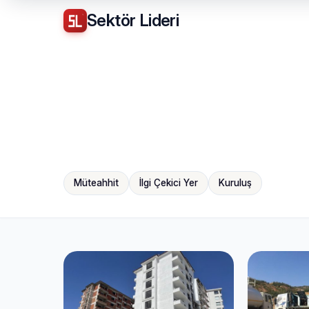
Sektör
Lideri
Müteahhit
İlgi Çekici Yer
Kuruluş