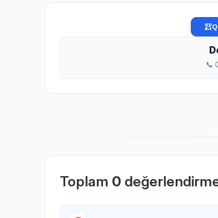
Q
D
📞 
Toplam
0
değerlendirm