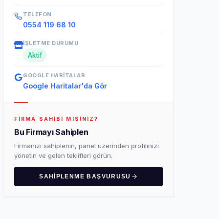
TELEFON
0554 119 68 10
İŞLETME DURUMU
Aktif
GOOGLE HARITALAR
Google Haritalar'da Gör
FIRMA SAHIBI MISINIZ?
Bu Firmayı Sahiplen
Firmanızı sahiplenin, panel üzerinden profilinizi
yönetin ve gelen teklifleri görün.
SAHIPLENME BAŞVURUSU