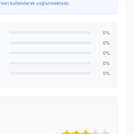
leri kullanılarak sağlanmaktadır.
0%
0%
0%
0%
0%