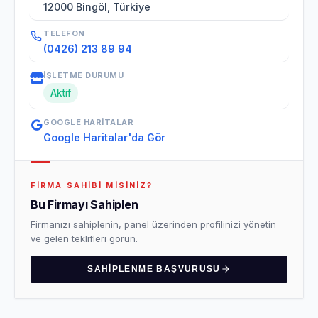
12000 Bingöl, Türkiye
TELEFON
(0426) 213 89 94
İŞLETME DURUMU
Aktif
GOOGLE HARITALAR
Google Haritalar'da Gör
FIRMA SAHIBI MISINIZ?
Bu Firmayı Sahiplen
Firmanızı sahiplenin, panel üzerinden profilinizi yönetin
ve gelen teklifleri görün.
SAHIPLENME BAŞVURUSU