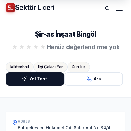
Sektör
Lideri
Menü
Şir-as İnşaat Bingöl
Henüz değerlendirme yok
Müteahhit
İlgi Çekici Yer
Kuruluş
Yol Tarifi
Ara
ADRES
Bahçelievler, Hükümet Cd. Sabır Apt No:34/4,