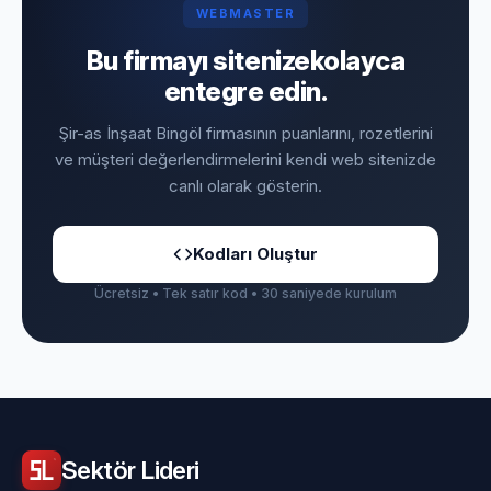
WEBMASTER
Bu firmayı sitenize
kolayca
entegre edin.
Şir-as İnşaat Bingöl firmasının puanlarını, rozetlerini
ve müşteri değerlendirmelerini kendi web sitenizde
canlı olarak gösterin.
Kodları Oluştur
Ücretsiz • Tek satır kod • 30 saniyede kurulum
Sektör
Lideri