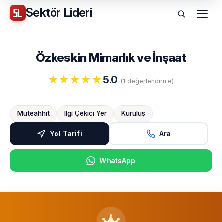
Sektör
Lideri
Menü
Özkeskin Mimarlık ve İnşaat
5.0
(1 değerlendirme)
Müteahhit
İlgi Çekici Yer
Kuruluş
Yol Tarifi
Ara
WhatsApp