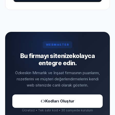
WEBMASTER
Bu firmayı sitenize
kolayca
entegre edin.
Özkeskin Mimarlık ve İnşaat firmasının puanlarını,
rozetlerini ve müşteri değerlendirmelerini kendi
web sitenizde canlı olarak gösterin.
Kodları Oluştur
Ücretsiz • Tek satır kod • 30 saniyede kurulum