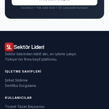
Ücretsiz • Tek satır kod • 30 saniyede kurulum
Sektör
Lideri
Sektör liderinden teklif alın, en iyilerle çalışın.
Türkiye'nin firma keşif platformu.
İŞLETME SAHIPLERI
Şirket Sildirme
Sertifika Sorgulama
KULLANICILAR
Ticaret Yazarı Başvurusu