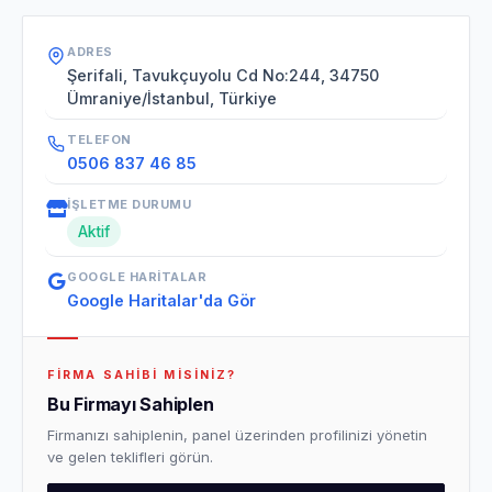
ADRES
Şerifali, Tavukçuyolu Cd No:244, 34750
Ümraniye/İstanbul, Türkiye
TELEFON
0506 837 46 85
İŞLETME DURUMU
Aktif
GOOGLE HARITALAR
Google Haritalar'da Gör
FIRMA SAHIBI MISINIZ?
Bu Firmayı Sahiplen
Firmanızı sahiplenin, panel üzerinden profilinizi yönetin
ve gelen teklifleri görün.