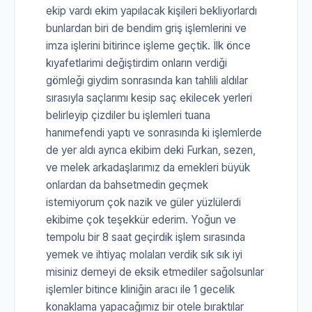
ekip vardı ekim yapılacak kişileri bekliyorlardı
bunlardan biri de bendim griş işlemlerini ve
imza işlerini bitirince işleme geçtik. İlk önce
kıyafetlarimi değiştirdim onların verdiği
gömleği giydim sonrasında kan tahlili aldılar
sırasıyla saçlarımı kesip saç ekilecek yerleri
belirleyip çizdiler bu işlemleri tuana
hanımefendi yaptı ve sonrasında ki işlemlerde
de yer aldı ayrıca ekibim deki Furkan, sezen,
ve melek arkadaşlarımız da emekleri büyük
onlardan da bahsetmedin geçmek
istemiyorum çok nazik ve güler yüzlülerdi
ekibime çok teşekkür ederim. Yoğun ve
tempolu bir 8 saat geçirdik işlem sırasında
yemek ve ihtiyaç molaları verdik sık sık iyi
misiniz demeyi de eksik etmediler sağolsunlar
işlemler bitince kliniğin aracı ile 1 gecelik
konaklama yapacağımız bir otele bıraktılar