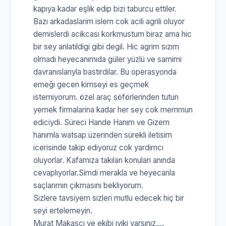
kapıya kadar eşlik edip bizi taburcu ettiler.
Bazı arkadaslarim islem cok acili agrili oluyor
demislerdi acikcası korkmustum biraz ama hic
bir sey anlatıldigi gibi degil. Hic agrim sızım
olmadı heyecanımıda güler yüzlü ve samimi
davranıslarıyla bastırdılar. Bu operasyonda
emeği gecen kimseyi es geçmek
istemiyorum. özel araç söförlerinden tutun
yemek firmalarina kadar her sey cok memmun
ediciydi. Süreci Hande Hanım ve Gizem
hanımla watsap üzerinden sürekli iletisim
icerisinde takip ediyoruz cok yardimcı
oluyorlar. Kafamıza takılan konuları anında
cevaplıyorlar.Simdi merakla ve heyecanla
saçlarımın çıkmasını bekliyorum.
Sizlere tavsiyem sizleri mutlu edecek hiç bir
seyi ertelemeyin.
Murat Makascı ve ekibi iyiki varsınız....