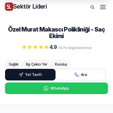
Sektör
Lideri
Menü
Özel Murat Makascı Polikliniği - Saç
Ekimi
4.9
(1070 değerlendirme)
Sağlık
İlgi Çekici Yer
Kuruluş
Yol Tarifi
Ara
WhatsApp