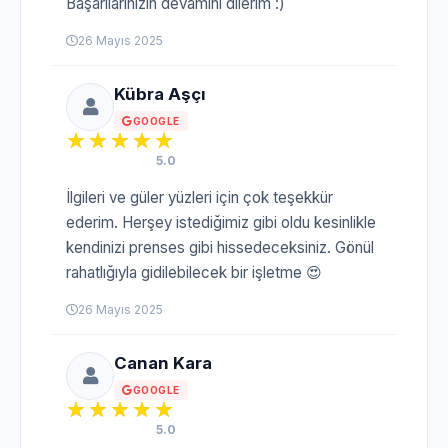
Başarılarınızın devamını dilerim :)
26 Mayıs 2025
Kübra Aşçı
GOOGLE
5.0
İlgileri ve güler yüzleri için çok teşekkür
ederim. Herşey istediğimiz gibi oldu kesinlikle
kendinizi prenses gibi hissedeceksiniz. Gönül
rahatlığıyla gidilebilecek bir işletme 😍
26 Mayıs 2025
Canan Kara
GOOGLE
5.0