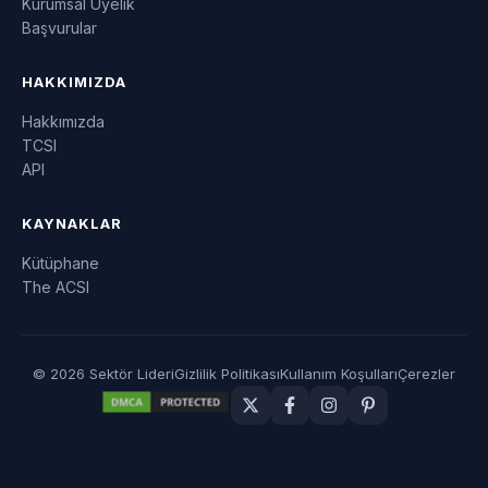
Kurumsal Üyelik
Başvurular
HAKKIMIZDA
Hakkımızda
TCSI
API
KAYNAKLAR
Kütüphane
The ACSI
© 2026 Sektör Lideri
Gizlilik Politikası
Kullanım Koşulları
Çerezler