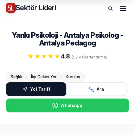
Sektör
Lideri
Menü
Yankı Psikoloji - Antalya Psikolog -
Antalya Pedagog
4.8
(52 değerlendirme)
Sağlık
İlgi Çekici Yer
Kuruluş
Yol Tarifi
Ara
WhatsApp