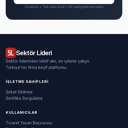
Ücretsiz • Tek satır kod • 30 saniyede kurulum
Sektör
Lideri
Sektör liderinden teklif alın, en iyilerle çalışın.
Türkiye'nin firma keşif platformu.
İŞLETME SAHIPLERI
Şirket Sildirme
Sertifika Sorgulama
KULLANICILAR
Ticaret Yazarı Başvurusu