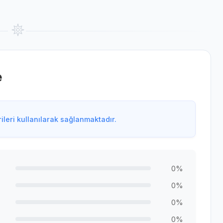
e
leri kullanılarak sağlanmaktadır.
0%
0%
0%
0%