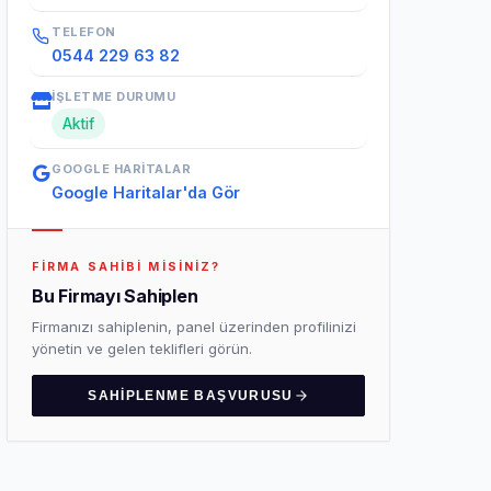
TELEFON
0544 229 63 82
İŞLETME DURUMU
Aktif
GOOGLE HARITALAR
Google Haritalar'da Gör
FIRMA SAHIBI MISINIZ?
Bu Firmayı Sahiplen
Firmanızı sahiplenin, panel üzerinden profilinizi
yönetin ve gelen teklifleri görün.
SAHIPLENME BAŞVURUSU