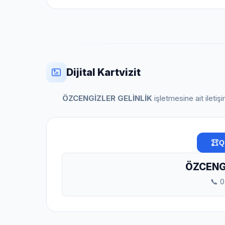
Dijital Kartvizit
ÖZCENGİZLER GELİNLİK
işletmesine ait iletiş
Q
ÖZCENGİ
📞 