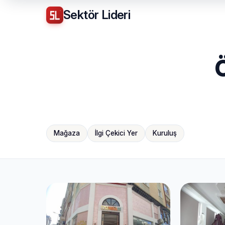
Sektör
Lideri
Mağaza
İlgi Çekici Yer
Kuruluş