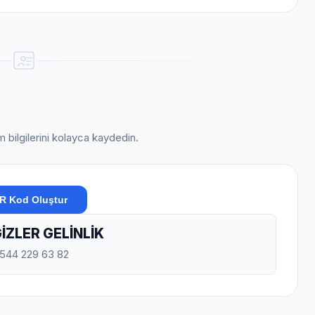
im bilgilerini kolayca kaydedin.
R Kod Oluştur
ZLER GELİNLİK
0544 229 63 82