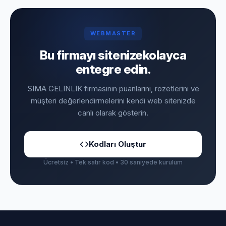
WEBMASTER
Bu firmayı sitenize
kolayca
entegre edin.
SİMA GELİNLİK firmasının puanlarını, rozetlerini ve
müşteri değerlendirmelerini kendi web sitenizde
canlı olarak gösterin.
Kodları Oluştur
Ücretsiz • Tek satır kod • 30 saniyede kurulum