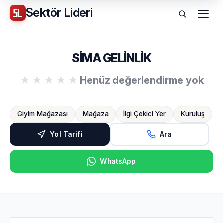
Sektör
Lideri
Menü
SİMA GELİNLİK
Henüz değerlendirme yok
Giyim Mağazası
Mağaza
İlgi Çekici Yer
Kuruluş
Yol Tarifi
Ara
WhatsApp