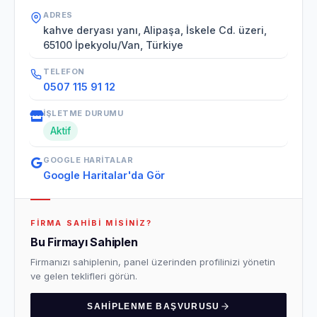
ADRES
kahve deryası yanı, Alipaşa, İskele Cd. üzeri,
65100 İpekyolu/Van, Türkiye
TELEFON
0507 115 91 12
İŞLETME DURUMU
Aktif
GOOGLE HARITALAR
Google Haritalar'da Gör
FIRMA SAHIBI MISINIZ?
Bu Firmayı Sahiplen
Firmanızı sahiplenin, panel üzerinden profilinizi yönetin
ve gelen teklifleri görün.
SAHIPLENME BAŞVURUSU