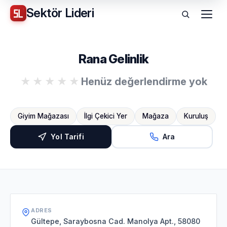
Sektör
Lideri
Menü
Rana Gelinlik
Henüz değerlendirme yok
Giyim Mağazası
İlgi Çekici Yer
Mağaza
Kuruluş
Yol Tarifi
Ara
ADRES
Gültepe, Saraybosna Cad. Manolya Apt., 58080