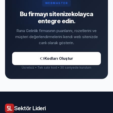
WEBMASTER
Bu firmayı sitenize
kolayca
entegre edin.
Rana Gelinlik firmasının puanlarını, rozetlerini ve
müşteri değerlendirmelerini kendi web sitenizde
canlı olarak gösterin.
Kodları Oluştur
Ücretsiz • Tek satır kod • 30 saniyede kurulum
Sektör
Lideri