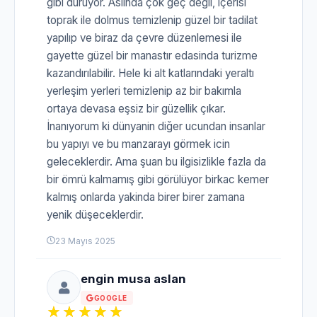
gibi duruyor. Aslında çok geç değil, içerisi
toprak ile dolmus temizlenip güzel bir tadilat
yapılıp ve biraz da çevre düzenlemesi ile
gayette güzel bir manastır edasinda turizme
kazandırılabilir. Hele ki alt katlarındaki yeraltı
yerleşim yerleri temizlenip az bir bakımla
ortaya devasa eşsiz bir güzellik çıkar.
İnanıyorum ki dünyanin diğer ucundan insanlar
bu yapıyı ve bu manzarayı görmek icin
geleceklerdir. Ama şuan bu ilgisizlikle fazla da
bir ömrü kalmamış gibi görülüyor birkac kemer
kalmış onlarda yakinda birer birer zamana
yenik düşeceklerdir.
23 Mayıs 2025
engin musa aslan
GOOGLE