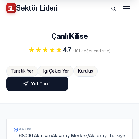
Sektör
Lideri
Menü
Çanlı Kilise
4.7
(101 değerlendirme)
Turistik Yer
İlgi Çekici Yer
Kuruluş
Yol Tarifi
ADRES
68000 Akhisar/Aksaray Merkez/Aksaray, Türkiye