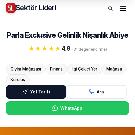
Sektör
Lideri
Menü
Parla Exclusive Gelinlik Nişanlık Abiye
4.9
(31 değerlendirme)
Giyim Mağazası
Finans
İlgi Çekici Yer
Mağaza
Kuruluş
Yol Tarifi
Ara
WhatsApp