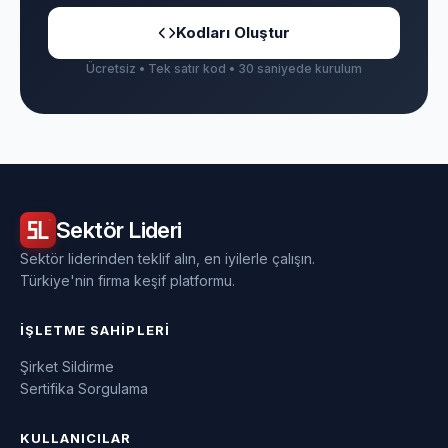
Kodları Oluştur
Ücretsiz • Tek satır kod • 30 saniyede kurulum
Sektör
Lideri
Sektör liderinden teklif alın, en iyilerle çalışın.
Türkiye'nin firma keşif platformu.
İŞLETME SAHIPLERI
Şirket Sildirme
Sertifika Sorgulama
KULLANICILAR