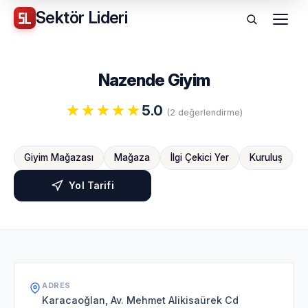
Sektör
Lideri
Menü
Nazende Giyim
5.0
(2 değerlendirme)
Giyim Mağazası
Mağaza
İlgi Çekici Yer
Kuruluş
Yol Tarifi
ADRES
Karacaoğlan, Av. Mehmet Alikisaürek Cd