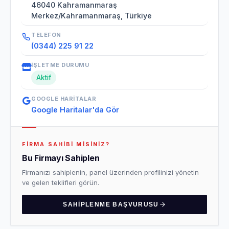
46040 Kahramanmaraş
Merkez/Kahramanmaraş, Türkiye
TELEFON
(0344) 225 91 22
İŞLETME DURUMU
Aktif
GOOGLE HARITALAR
Google Haritalar'da Gör
FIRMA SAHIBI MISINIZ?
Bu Firmayı Sahiplen
Firmanızı sahiplenin, panel üzerinden profilinizi yönetin
ve gelen teklifleri görün.
SAHIPLENME BAŞVURUSU