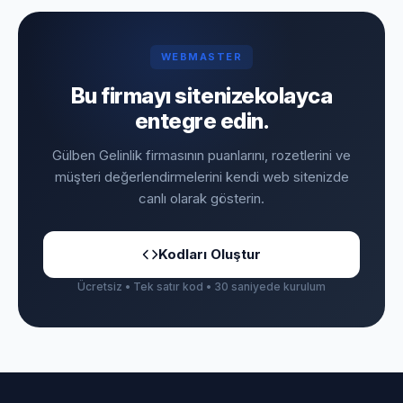
WEBMASTER
Bu firmayı sitenize
kolayca
entegre edin.
Gülben Gelinlik firmasının puanlarını, rozetlerini ve
müşteri değerlendirmelerini kendi web sitenizde
canlı olarak gösterin.
Kodları Oluştur
Ücretsiz • Tek satır kod • 30 saniyede kurulum