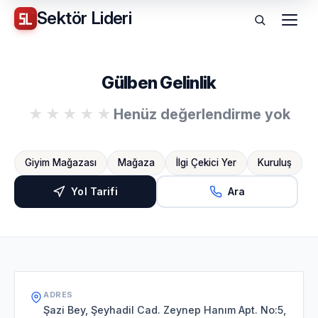
Sektör
Lideri
Menü
Gülben Gelinlik
Henüz değerlendirme yok
Giyim Mağazası
Mağaza
İlgi Çekici Yer
Kuruluş
Yol Tarifi
Ara
ADRES
Şazi Bey, Şeyhadil Cad. Zeynep Hanım Apt. No:5,