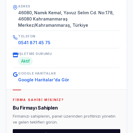
ADRES
46080, Namık Kemal, Yavuz Selim Cd. No:178,
46080 Kahramanmaraş
Merkez/Kahramanmaraş, Türkiye
TELEFON
0541 871 45 75
İŞLETME DURUMU
Aktif
GOOGLE HARITALAR
Google Haritalar'da Gör
FIRMA SAHIBI MISINIZ?
Bu Firmayı Sahiplen
Firmanızı sahiplenin, panel üzerinden profilinizi yönetin
ve gelen teklifleri görün.