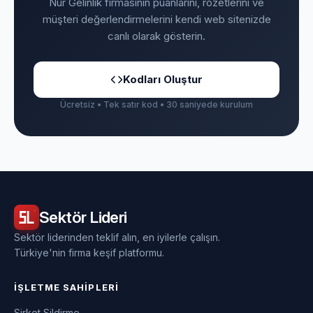
Nur Gelinlik firmasının puanlarını, rozetlerini ve
müşteri değerlendirmelerini kendi web sitenizde
canlı olarak gösterin.
Kodları Oluştur
Ücretsiz • Tek satır kod • 30 saniyede kurulum
Sektör
Lideri
Sektör liderinden teklif alın, en iyilerle çalışın.
Türkiye'nin firma keşif platformu.
İŞLETME SAHIPLERI
Şirket Sildirme