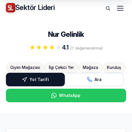
Sektör
Lideri
Menü
Nur Gelinlik
4.1
(7 değerlendirme)
Giyim Mağazası
İlgi Çekici Yer
Mağaza
Kuruluş
Yol Tarifi
Ara
WhatsApp