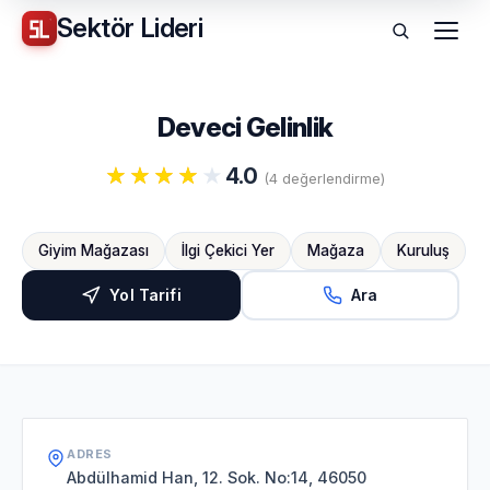
Sektör
Lideri
Menü
Deveci Gelinlik
4.0
(4 değerlendirme)
Giyim Mağazası
İlgi Çekici Yer
Mağaza
Kuruluş
Yol Tarifi
Ara
ADRES
Abdülhamid Han, 12. Sok. No:14, 46050