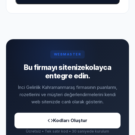
WEBMASTER
Bu firmayı sitenize
kolayca
entegre edin.
İnci Gelinlik Kahramanmaraş firmasının puanlarını,
rozetlerini ve müşteri değerlendirmelerini kendi
web sitenizde canlı olarak gösterin.
Kodları Oluştur
Ücretsiz • Tek satır kod • 30 saniyede kurulum