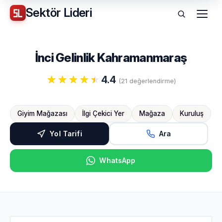
Sektör
Lideri
Menü
İnci Gelinlik Kahramanmaraş
4.4
(21 değerlendirme)
Giyim Mağazası
İlgi Çekici Yer
Mağaza
Kuruluş
Yol Tarifi
Ara
WhatsApp