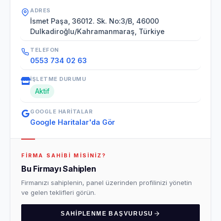
ADRES
İsmet Paşa, 36012. Sk. No:3/B, 46000
Dulkadiroğlu/Kahramanmaraş, Türkiye
TELEFON
0553 734 02 63
İŞLETME DURUMU
Aktif
GOOGLE HARITALAR
Google Haritalar'da Gör
FIRMA SAHIBI MISINIZ?
Bu Firmayı Sahiplen
Firmanızı sahiplenin, panel üzerinden profilinizi yönetin
ve gelen teklifleri görün.
SAHIPLENME BAŞVURUSU