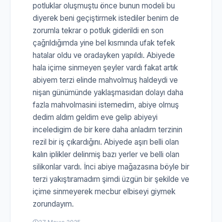
potluklar oluşmuştu önce bunun modeli bu
diyerek beni geçiştirmek istediler benim de
zorumla tekrar o potluk giderildi en son
çağrıldığımda yine bel kısmında ufak tefek
hatalar oldu ve oradayken yapıldı. Abiyede
hala içime sinmeyen şeyler vardı fakat artık
abiyem terzi elinde mahvolmuş haldeydi ve
nişan günümünde yaklaşmasıdan dolayı daha
fazla mahvolmasini istemedim, abiye olmuş
dedim aldım geldim eve gelip abiyeyi
inceledigim de bir kere daha anladım terzinin
rezil bir iş çıkardığını. Abiyede aşırı belli olan
kalın iplikler delinmiş bazı yerler ve belli olan
silikonlar vardı. İnci abiye mağazasına böyle bir
terzi yakıştıramadım şimdi üzgün bir şekilde ve
içime sinmeyerek mecbur elbiseyi giymek
zorundayım.