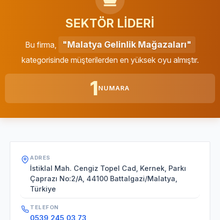
SEKTÖR LİDERİ
"Malatya Gelinlik Mağazaları"
Bu firma,
kategorisinde müşterilerden en yüksek oyu almıştır.
1
NUMARA
ADRES
İstiklal Mah. Cengiz Topel Cad, Kernek, Parkı
Çaprazı No:2/A, 44100 Battalgazi/Malatya,
Türkiye
TELEFON
0539 245 03 73