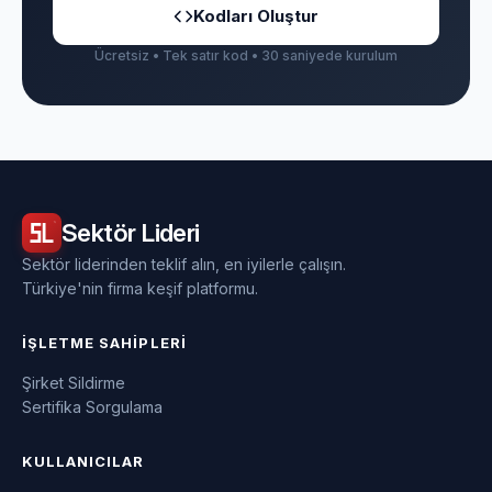
Kodları Oluştur
Ücretsiz • Tek satır kod • 30 saniyede kurulum
Sektör
Lideri
Sektör liderinden teklif alın, en iyilerle çalışın.
Türkiye'nin firma keşif platformu.
İŞLETME SAHIPLERI
Şirket Sildirme
Sertifika Sorgulama
KULLANICILAR