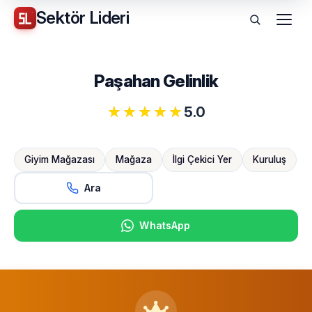
Sektör
Lideri
Menü
Paşahan Gelinlik
5.0
Giyim Mağazası
Mağaza
İlgi Çekici Yer
Kuruluş
Ara
WhatsApp