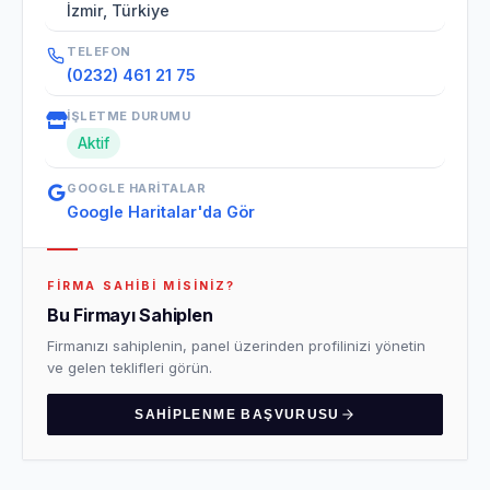
İzmir, Türkiye
TELEFON
(0232) 461 21 75
İŞLETME DURUMU
Aktif
GOOGLE HARITALAR
Google Haritalar'da Gör
FIRMA SAHIBI MISINIZ?
Bu Firmayı Sahiplen
Firmanızı sahiplenin, panel üzerinden profilinizi yönetin
ve gelen teklifleri görün.
SAHIPLENME BAŞVURUSU