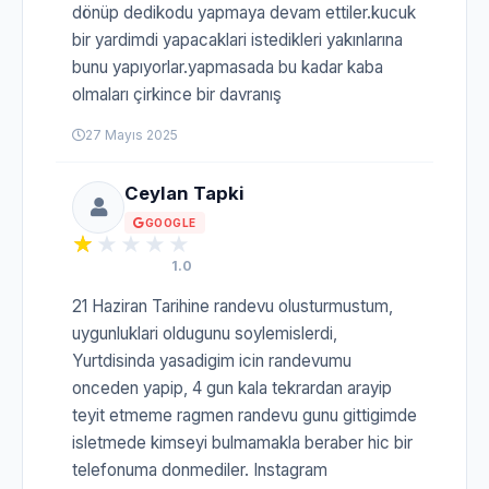
dönüp dedikodu yapmaya devam ettiler.kucuk
bir yardimdi yapacaklari istedikleri yakınlarına
bunu yapıyorlar.yapmasada bu kadar kaba
olmaları çirkince bir davranış
27 Mayıs 2025
Ceylan Tapki
GOOGLE
1.0
21 Haziran Tarihine randevu olusturmustum,
uygunluklari oldugunu soylemislerdi,
Yurtdisinda yasadigim icin randevumu
onceden yapip, 4 gun kala tekrardan arayip
teyit etmeme ragmen randevu gunu gittigimde
isletmede kimseyi bulmamakla beraber hic bir
telefonuma donmediler. Instagram