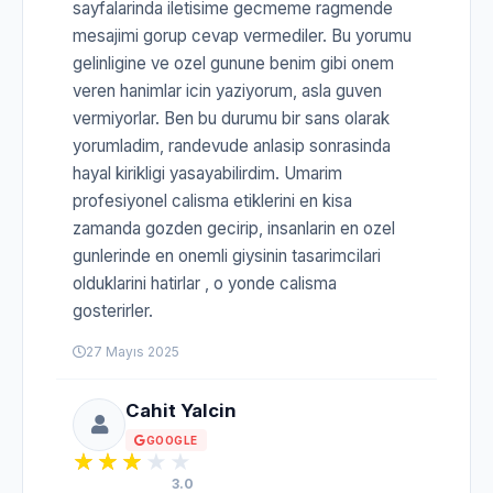
sayfalarinda iletisime gecmeme ragmende
mesajimi gorup cevap vermediler. Bu yorumu
gelinligine ve ozel gunune benim gibi onem
veren hanimlar icin yaziyorum, asla guven
vermiyorlar. Ben bu durumu bir sans olarak
yorumladim, randevude anlasip sonrasinda
hayal kirikligi yasayabilirdim. Umarim
profesiyonel calisma etiklerini en kisa
zamanda gozden gecirip, insanlarin en ozel
gunlerinde en onemli giysinin tasarimcilari
olduklarini hatirlar , o yonde calisma
gosterirler.
27 Mayıs 2025
Cahit Yalcin
GOOGLE
3.0