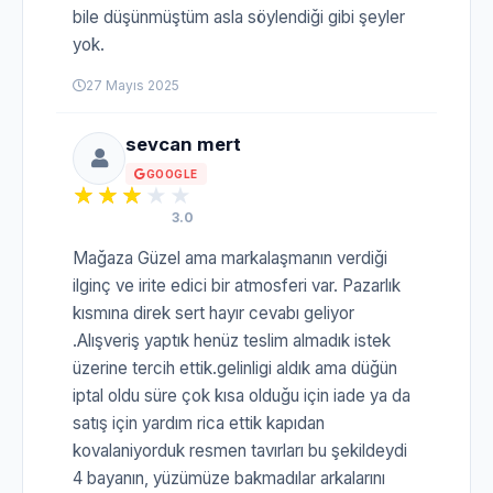
bile düşünmüştüm asla söylendiği gibi şeyler
yok.
27 Mayıs 2025
sevcan mert
GOOGLE
3.0
Mağaza Güzel ama markalaşmanın verdiği
ilginç ve irite edici bir atmosferi var. Pazarlık
kısmına direk sert hayır cevabı geliyor
.Alışveriş yaptık henüz teslim almadık istek
üzerine tercih ettik.gelinligi aldık ama düğün
iptal oldu süre çok kısa olduğu için iade ya da
satış için yardım rica ettik kapıdan
kovalaniyorduk resmen tavırları bu şekildeydi
4 bayanın, yüzümüze bakmadılar arkalarını