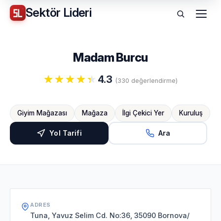
Sektör
Lideri
Menü
Madam Burcu
4.3
(330 değerlendirme)
Giyim Mağazası
Mağaza
İlgi Çekici Yer
Kuruluş
Yol Tarifi
Ara
ADRES
Tuna, Yavuz Selim Cd. No:36, 35090 Bornova/