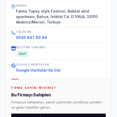
ADRES
Fatma Topaç style Fashion, Bakkal abid
apartmanı, Bahçe, İstiklal Cd. D:106/A, 33010
Akdeniz/Mersin, Türkiye
TELEFON
0545 847 60 94
İŞLETME DURUMU
Aktif
GOOGLE HARITALAR
Google Haritalar'da Gör
FIRMA SAHIBI MISINIZ?
Bu Firmayı Sahiplen
Firmanızı sahiplenin, panel üzerinden profilinizi yönetin
ve gelen teklifleri görün.