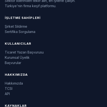
Sektör liderinden teklif alın, en iyilerle çalışın.
Türkiye'nin firma keşif platformu.
İŞLETME SAHIPLERI
Şirket Sildirme
Sertifika Sorgulama
KULLANICILAR
Ticaret Yazarı Başvurusu
Kurumsal Üyelik
Başvurular
HAKKIMIZDA
Hakkımızda
TCSI
API
KAYNAKLAR