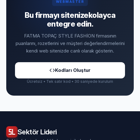
WEBMASTER
Bu firmayı sitenize
kolayca
entegre edin.
FATMA TOPAÇ STYLE FASHİON firmasının
puanlarını, rozetlerini ve müşteri değerlendirmelerini
kendi web sitenizde canlı olarak gösterin.
Kodları Oluştur
Ücretsiz • Tek satır kod • 30 saniyede kurulum
Sektör
Lideri