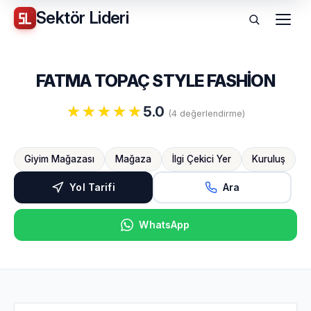
Sektör
Lideri
Menü
FATMA TOPAÇ STYLE FASHİON
5.0
(4 değerlendirme)
Giyim Mağazası
Mağaza
İlgi Çekici Yer
Kuruluş
Yol Tarifi
Ara
WhatsApp