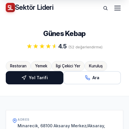
Sektör
Lideri
Menü
Günes Kebap
4.5
(52 değerlendirme)
Restoran
Yemek
İlgi Çekici Yer
Kuruluş
Yol Tarifi
Ara
ADRES
Minarecik, 68100 Aksaray Merkez/Aksaray,