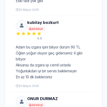
Eski tadı yok gibi
20 Mayıs 2025
kubilay bozkurt
GOOGLE
5.0
Adam bu ızgara işini biliyor dürüm 90 TL
Öğlen yoğun oluyor geç giderseniz 4 gibi
bitiyor
Aksaray da ızgara işi cemil ustada
Yoğunlukdan iyi bir servis beklemeyin
En az 10 dk beklersiniz
20 Mayıs 2025
ONUR DURMAZ
GOOGLE