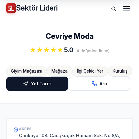
Sektör
Lideri
Menü
Cevriye Moda
5.0
(4 değerlendirme)
Giyim Mağazası
Mağaza
İlgi Çekici Yer
Kuruluş
Yol Tarifi
Ara
ADRES
Çankaya 108. Cad./küçük Hamam Sok. No:8/A,