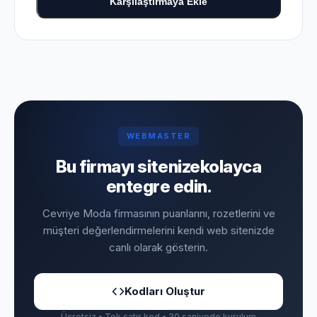
Karşılaştırmaya Ekle
WEBMASTER
Bu firmayı sitenize
kolayca
entegre edin.
Cevriye Moda firmasının puanlarını, rozetlerini ve
müşteri değerlendirmelerini kendi web sitenizde
canlı olarak gösterin.
Kodları Oluştur
Ücretsiz • Tek satır kod • 30 saniyede kurulum