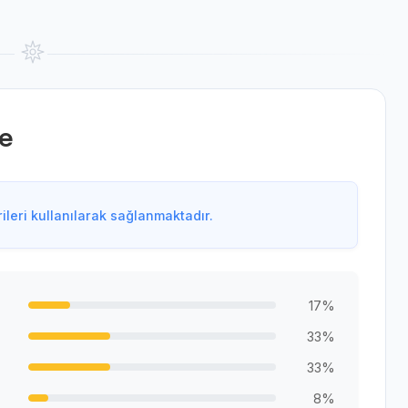
e
leri kullanılarak sağlanmaktadır.
17%
33%
33%
8%