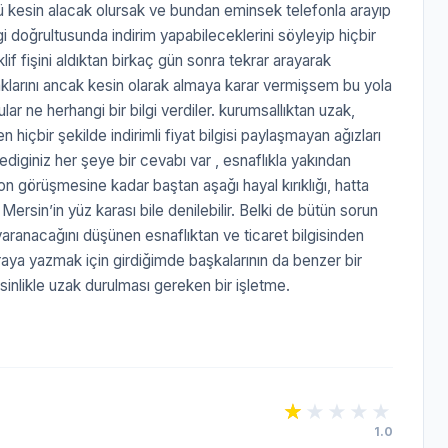
ünü kesin alacak olursak ve bundan eminsek telefonla arayıp
gi doğrultusunda indirim yapabileceklerini söyleyip hiçbir
klif fişini aldıktan birkaç gün sonra tekrar arayarak
aklarını ancak kesin olarak almaya karar vermişsem bu yola
lar ne herhangi bir bilgi verdiler. kurumsallıktan uzak,
 hiçbir şekilde indirimli fiyat bilgisi paylaşmayan ağızları
diginiz her şeye bir cevabı var , esnaflıkla yakından
on görüşmesine kadar baştan aşağı hayal kırıklığı, hatta
Mersin’in yüz karası bile denilebilir. Belki de bütün sorun
ranacağını düşünen esnaflıktan ve ticaret bilgisinden
raya yazmak için girdiğimde başkalarının da benzer bir
inlikle uzak durulması gereken bir işletme.
1.0