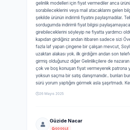
gelinlik modelleri için fiyat vermediler anca ür
sorabileceklerini veya mail atacaklarını gelen bil
şekilde ürünün indirimli fiyatını paylaşmadılar. Te
sordugumda indirimli fiyat bilgisi paylaşamayac
girebileceklerini söyleyip ne fiyatta yardımcı oldu
kapıdan girdiğiniz andan itibaren sadece sizi Öven
fazla laf yapan çingene bir çalışan mevcut, Soyle
uzaktan alakası yok. ilk girdiğim andan son telef
girmiş olduğunuz diğer Gelinlikçilere de nazaran 
çok ve boş konuşan fiyat vermeyerek patrona ya
yoksun saçma bir satış danışmanıdır.. bunları bu
sürü yorum yaptığını görmek asla şaşırtmadı. Kes
26 Mayıs 2025
Güzide Nacar
GOOGLE