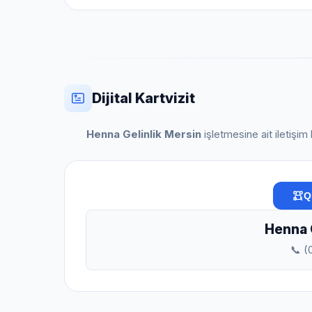
Dijital Kartvizit
Henna Gelinlik Mersin
işletmesine ait iletişim 
Q
Henna G
📞 (