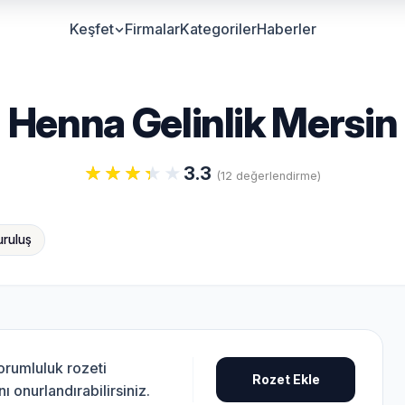
Keşfet
Firmalar
Kategoriler
Haberler
Henna Gelinlik Mersin
3.3
(12 değerlendirme)
uruluş
sorumluluk rozeti
Rozet Ekle
 onurlandırabilirsiniz.