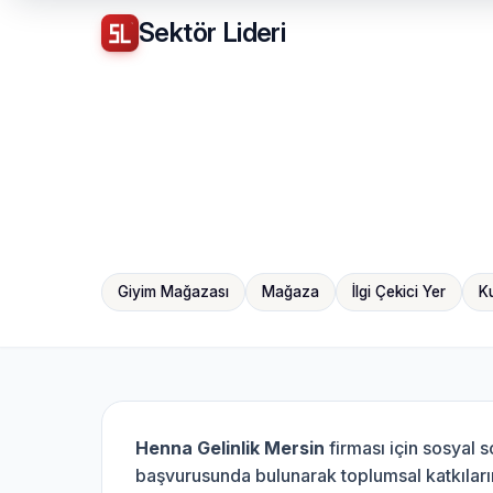
Sektör
Lideri
Giyim Mağazası
Mağaza
İlgi Çekici Yer
K
Henna Gelinlik Mersin
firması için sosyal 
başvurusunda bulunarak toplumsal katkılarını