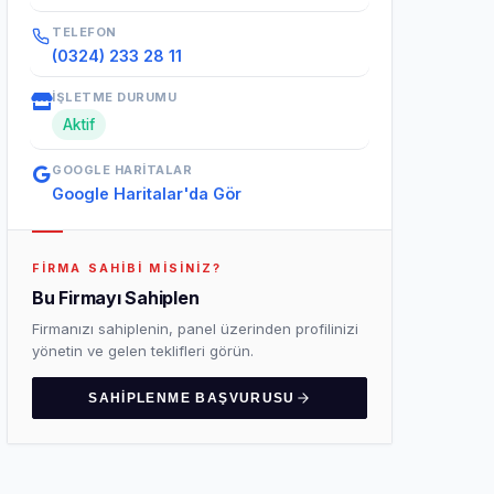
TELEFON
(0324) 233 28 11
İŞLETME DURUMU
Aktif
GOOGLE HARITALAR
Google Haritalar'da Gör
FIRMA SAHIBI MISINIZ?
Bu Firmayı Sahiplen
Firmanızı sahiplenin, panel üzerinden profilinizi
yönetin ve gelen teklifleri görün.
SAHIPLENME BAŞVURUSU