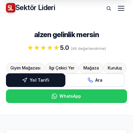
Sektör
Lideri
Menü
alzen gelinlik mersin
5.0
(46 değerlendirme)
Giyim Mağazası
İlgi Çekici Yer
Mağaza
Kuruluş
Yol Tarifi
Ara
WhatsApp