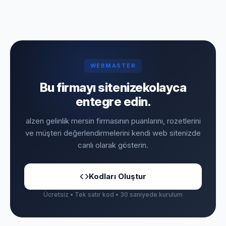
WEBMASTER
Bu firmayı sitenize
kolayca
entegre edin.
alzen gelinlik mersin firmasının puanlarını, rozetlerini
ve müşteri değerlendirmelerini kendi web sitenizde
canlı olarak gösterin.
Kodları Oluştur
Ücretsiz • Tek satır kod • 30 saniyede kurulum