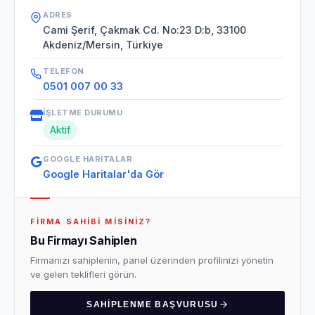
ADRES
Cami Şerif, Çakmak Cd. No:23 D:b, 33100
Akdeniz/Mersin, Türkiye
TELEFON
0501 007 00 33
İŞLETME DURUMU
Aktif
GOOGLE HARITALAR
Google Haritalar'da Gör
FIRMA SAHIBI MISINIZ?
Bu Firmayı Sahiplen
Firmanızı sahiplenin, panel üzerinden profilinizi yönetin
ve gelen teklifleri görün.
SAHIPLENME BAŞVURUSU