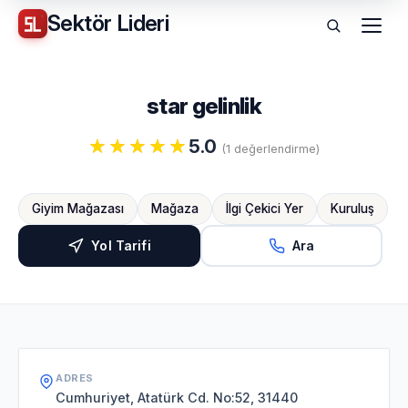
Sektör
Lideri
Menü
star gelinlik
5.0
(1 değerlendirme)
Giyim Mağazası
Mağaza
İlgi Çekici Yer
Kuruluş
Yol Tarifi
Ara
ADRES
Cumhuriyet, Atatürk Cd. No:52, 31440