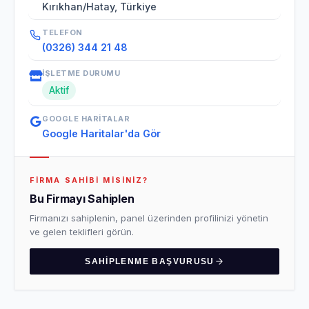
Kırıkhan/Hatay, Türkiye
TELEFON
(0326) 344 21 48
İŞLETME DURUMU
Aktif
GOOGLE HARITALAR
Google Haritalar'da Gör
FIRMA SAHIBI MISINIZ?
Bu Firmayı Sahiplen
Firmanızı sahiplenin, panel üzerinden profilinizi yönetin
ve gelen teklifleri görün.
SAHIPLENME BAŞVURUSU