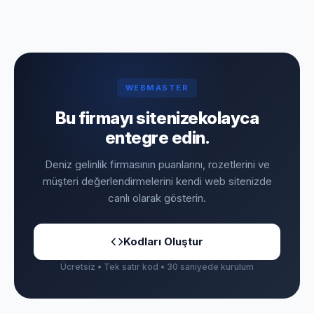
WEBMASTER
Bu firmayı sitenize
kolayca
entegre edin.
Deniz gelinlik firmasının puanlarını, rozetlerini ve
müşteri değerlendirmelerini kendi web sitenizde
canlı olarak gösterin.
Kodları Oluştur
Ücretsiz • Tek satır kod • 30 saniyede kurulum