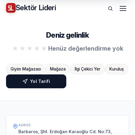
Sektör
Lideri
Menü
Deniz gelinlik
Henüz değerlendirme yok
Giyim Mağazası
Mağaza
İlgi Çekici Yer
Kuruluş
Yol Tarifi
ADRES
Barbaros, Şht. Erdoğan Karaoğlu Cd. No:73,