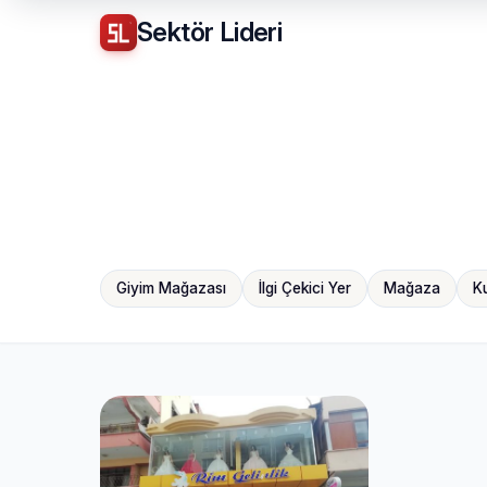
Sektör
Lideri
Giyim Mağazası
İlgi Çekici Yer
Mağaza
K