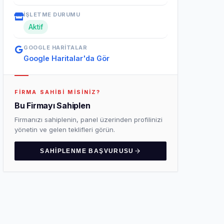
İŞLETME DURUMU
Aktif
GOOGLE HARITALAR
Google Haritalar'da Gör
FIRMA SAHIBI MISINIZ?
Bu Firmayı Sahiplen
Firmanızı sahiplenin, panel üzerinden profilinizi
yönetin ve gelen teklifleri görün.
SAHIPLENME BAŞVURUSU