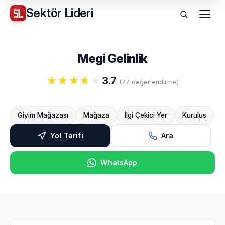
Sektör
Lideri
Menü
Megi Gelinlik
3.7
(77 değerlendirme)
Giyim Mağazası
Mağaza
İlgi Çekici Yer
Kuruluş
Yol Tarifi
Ara
WhatsApp