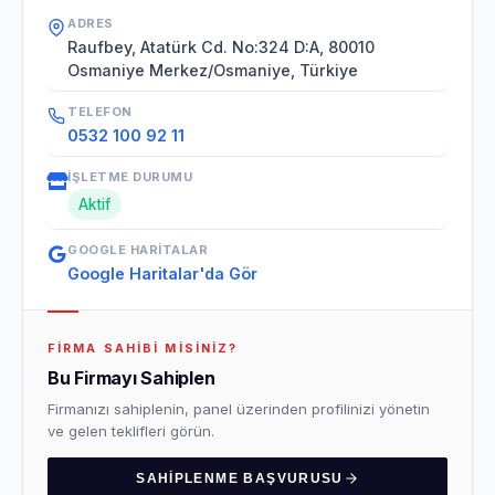
ADRES
Raufbey, Atatürk Cd. No:324 D:A, 80010
Osmaniye Merkez/Osmaniye, Türkiye
TELEFON
0532 100 92 11
İŞLETME DURUMU
Aktif
GOOGLE HARITALAR
Google Haritalar'da Gör
FIRMA SAHIBI MISINIZ?
Bu Firmayı Sahiplen
Firmanızı sahiplenin, panel üzerinden profilinizi yönetin
ve gelen teklifleri görün.
SAHIPLENME BAŞVURUSU