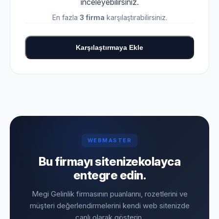
inceleyebilirsiniz.
En fazla
3 firma
karşılaştırabilirsiniz.
Karşılaştırmaya Ekle
WEBMASTER
Bu firmayı sitenize
kolayca
entegre edin.
Megi Gelinlik firmasının puanlarını, rozetlerini ve
müşteri değerlendirmelerini kendi web sitenizde
canlı olarak gösterin.