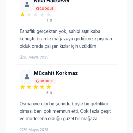
Nisa Haksever
GOOGLE
1.0
Esnaflık gerçekten yok, sahibi aşırı kaba
konuştu bizimle mağazaya girdiğimize pişman
olduk orada çalışan kızlar için üzüldüm
26 Mayıs 2025
Mücahit Korkmaz
GOOGLE
5.0
Osmaniye gibi bir şehirde böyle bir gelinlikci
olması beni çok memnun etti, Çok fazla çeşit
ve modellerin olduğu güzel bir mağaza.
26 Mayıs 2025