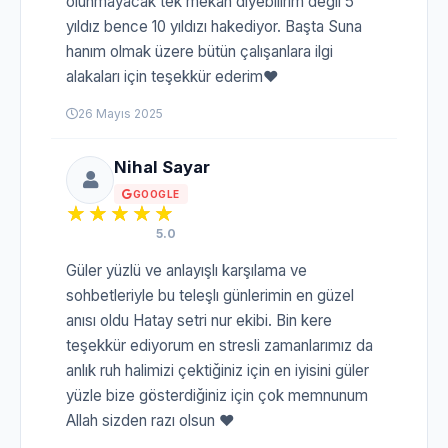
olunmayacak tek mekan diyebilirim değil 5
yıldız bence 10 yıldızı hakediyor. Başta Suna
hanım olmak üzere bütün çalışanlara ilgi
alakaları için teşekkür ederim❤️
26 Mayıs 2025
Nihal Sayar
GOOGLE
5.0
Güler yüzlü ve anlayışlı karşılama ve
sohbetleriyle bu teleşlı günlerimin en güzel
anısı oldu Hatay setri nur ekibi. Bin kere
teşekkür ediyorum en stresli zamanlarımız da
anlık ruh halimizi çektiğiniz için en iyisini güler
yüzle bize gösterdiğiniz için çok memnunum
Allah sizden razı olsun ❤️