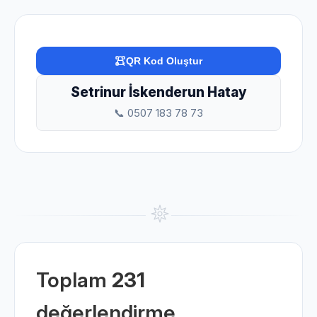
QR Kod Oluştur
Setrinur İskenderun Hatay
📞 0507 183 78 73
Toplam
231
değerlendirme