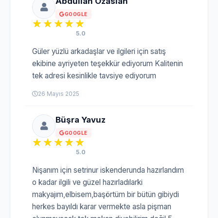
Abdullah Özaslan
GOOGLE
5.0
Güler yüzlü arkadaşlar ve ilgileri için satış
ekibine ayriyeten teşekkür ediyorum Kalitenin
tek adresi kesinlikle tavsiye ediyorum
26 Mayıs 2025
Büşra Yavuz
GOOGLE
5.0
Nişanım için setrinur iskenderunda hazırlandım
o kadar ilgili ve güzel hazırladılarki
makyajım,elbisem,başörtüm bir bütün gibiydi
herkes bayıldı karar vermekte asla pişman