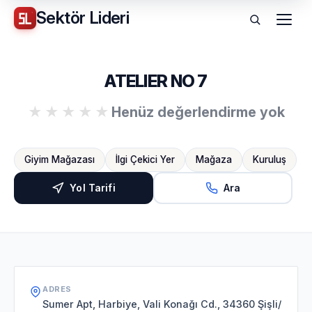
Sektör
Lideri
Menü
ATELIER NO 7
Henüz değerlendirme yok
Giyim Mağazası
İlgi Çekici Yer
Mağaza
Kuruluş
Yol Tarifi
Ara
ADRES
Sumer Apt, Harbiye, Vali Konağı Cd., 34360 Şişli/