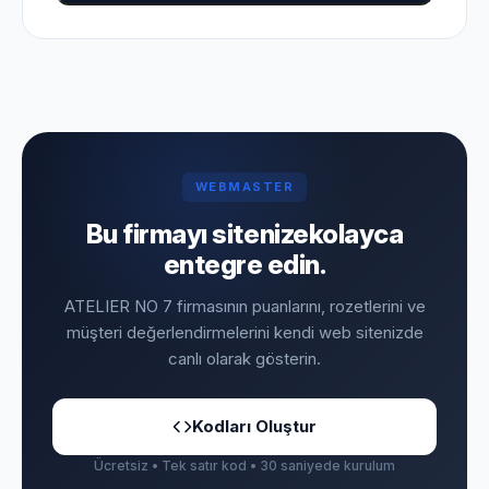
WEBMASTER
Bu firmayı sitenize
kolayca
entegre edin.
ATELIER NO 7 firmasının puanlarını, rozetlerini ve
müşteri değerlendirmelerini kendi web sitenizde
canlı olarak gösterin.
Kodları Oluştur
Ücretsiz • Tek satır kod • 30 saniyede kurulum