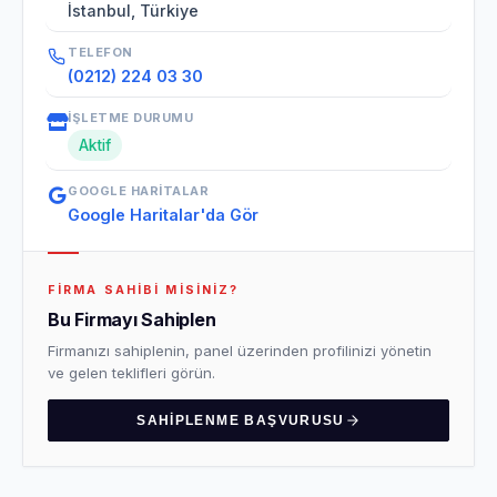
İstanbul, Türkiye
TELEFON
(0212) 224 03 30
İŞLETME DURUMU
Aktif
GOOGLE HARITALAR
Google Haritalar'da Gör
FIRMA SAHIBI MISINIZ?
Bu Firmayı Sahiplen
Firmanızı sahiplenin, panel üzerinden profilinizi yönetin
ve gelen teklifleri görün.
SAHIPLENME BAŞVURUSU