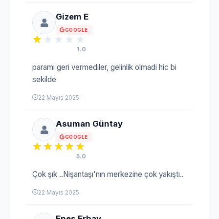
Gizem E
GOOGLE
1.0
parami geri vermediler, gelinlik olmadi hic bi
sekilde
22 Mayıs 2025
Asuman Güntay
GOOGLE
5.0
Çok şık ..Nişantaşı'nın merkezine çok yakıştı..
22 Mayıs 2025
Enes Erbay