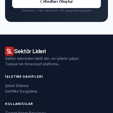
Kodları Oluştur
Ücretsiz • Tek satır kod • 30 saniyede kurulum
Sektör
Lideri
Sektör liderinden teklif alın, en iyilerle çalışın.
Türkiye'nin firma keşif platformu.
İŞLETME SAHIPLERI
Şirket Sildirme
Sertifika Sorgulama
KULLANICILAR
Ticaret Yazarı Başvurusu