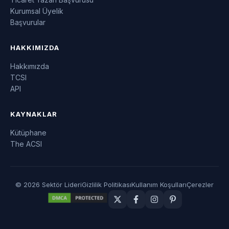
Kurumsal Üyelik
Başvurular
HAKKIMIZDA
Hakkımızda
TCSI
API
KAYNAKLAR
Kütüphane
The ACSI
© 2026 Sektör Lideri
Gizlilik Politikası
Kullanım Koşulları
Çerezler