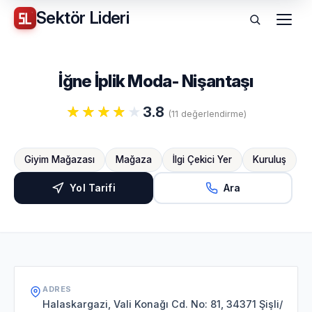
Sektör
Lideri
Menü
İğne İplik Moda- Nişantaşı
3.8
(11 değerlendirme)
Giyim Mağazası
Mağaza
İlgi Çekici Yer
Kuruluş
Yol Tarifi
Ara
ADRES
Halaskargazi, Vali Konağı Cd. No: 81, 34371 Şişli/