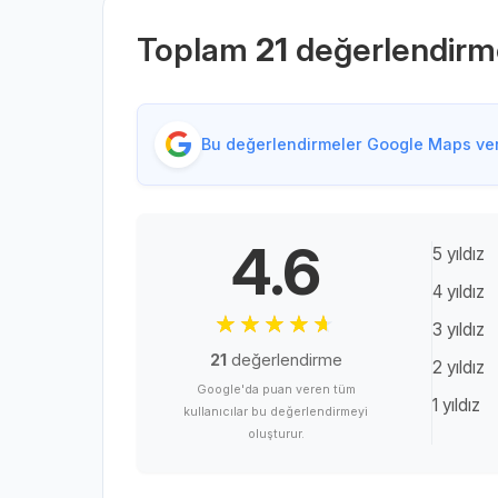
Toplam
21
değerlendirm
Bu değerlendirmeler Google Maps veri
4.6
5 yıldız
4 yıldız
3 yıldız
21
değerlendirme
2 yıldız
Google'da puan veren tüm
1 yıldız
kullanıcılar bu değerlendirmeyi
oluşturur.