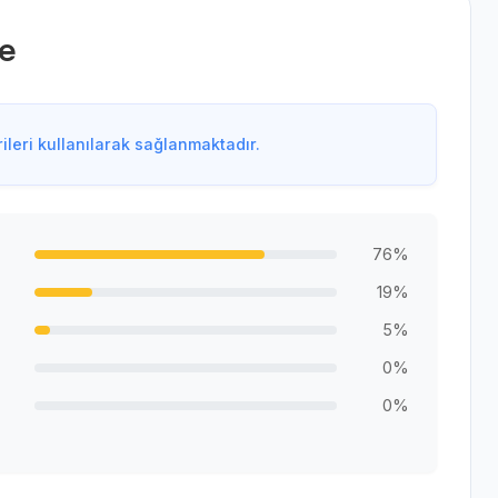
e
leri kullanılarak sağlanmaktadır.
76%
19%
5%
0%
0%