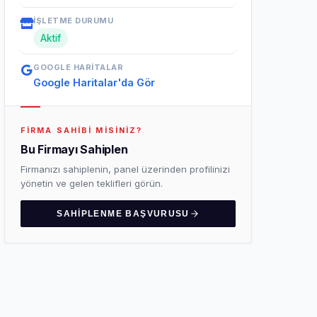
İŞLETME DURUMU
Aktif
GOOGLE HARITALAR
Google Haritalar'da Gör
FIRMA SAHIBI MISINIZ?
Bu Firmayı Sahiplen
Firmanızı sahiplenin, panel üzerinden profilinizi
yönetin ve gelen teklifleri görün.
SAHIPLENME BAŞVURUSU