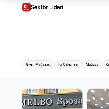
Sektör
Lideri
Giyim Mağazası
İlgi Çekici Yer
Mağaza
K