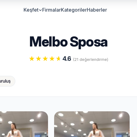
Keşfet
Firmalar
Kategoriler
Haberler
Melbo Sposa
4.6
(21 değerlendirme)
uruluş