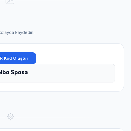
i kolayca kaydedin.
R Kod Oluştur
lbo Sposa