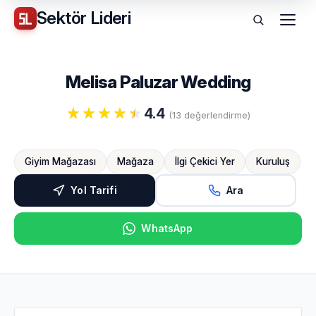
Sektör
Lideri
Menü
Melisa Paluzar Wedding
4.4
(13 değerlendirme)
Giyim Mağazası
Mağaza
İlgi Çekici Yer
Kuruluş
Yol Tarifi
Ara
WhatsApp