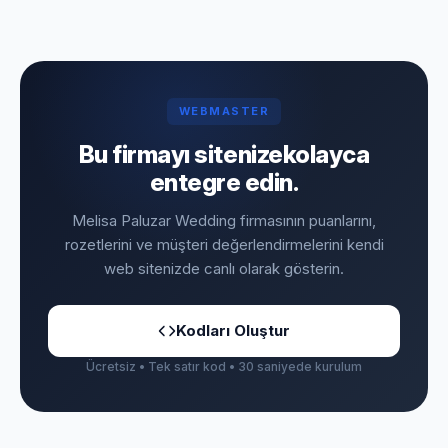
WEBMASTER
Bu firmayı sitenize
kolayca
entegre edin.
Melisa Paluzar Wedding firmasının puanlarını,
rozetlerini ve müşteri değerlendirmelerini kendi
web sitenizde canlı olarak gösterin.
Kodları Oluştur
Ücretsiz • Tek satır kod • 30 saniyede kurulum