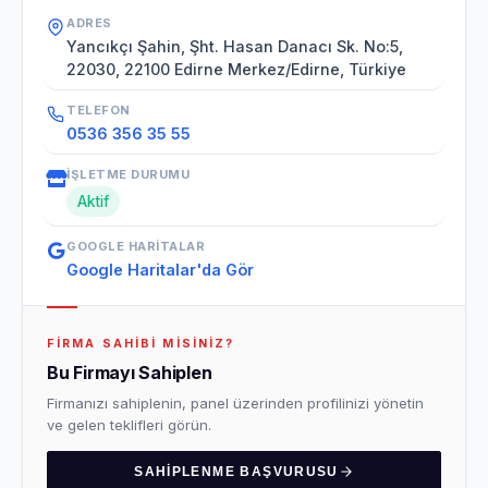
ADRES
Yancıkçı Şahin, Şht. Hasan Danacı Sk. No:5,
22030, 22100 Edirne Merkez/Edirne, Türkiye
TELEFON
0536 356 35 55
İŞLETME DURUMU
Aktif
GOOGLE HARITALAR
Google Haritalar'da Gör
FIRMA SAHIBI MISINIZ?
Bu Firmayı Sahiplen
Firmanızı sahiplenin, panel üzerinden profilinizi yönetin
ve gelen teklifleri görün.
SAHIPLENME BAŞVURUSU