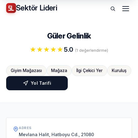
Sektör
Lideri
Menü
Güler Gelinlik
5.0
(1 değerlendirme)
Giyim Mağazası
Mağaza
İlgi Çekici Yer
Kuruluş
Yol Tarifi
ADRES
Mevlana Halit, Hatboyu Cd., 21080