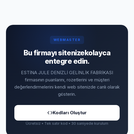
WEBMASTER
Bu firmayı sitenize
kolayca
entegre edin.
ESTİNA JULE DENİZLİ GELİNLİK FABRİKASI
firmasının puanlarını, rozetlerini ve müşteri
değerlendirmelerini kendi web sitenizde canlı olarak
gösterin.
Kodları Oluştur
Ücretsiz • Tek satır kod • 30 saniyede kurulum