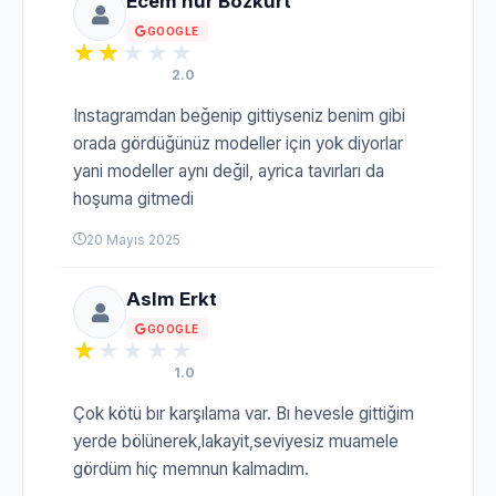
Ecem nur Bozkurt
GOOGLE
2.0
Instagramdan beğenip gittiyseniz benim gibi
orada gördüğünüz modeller için yok diyorlar
yani modeller aynı değil, ayrica tavırları da
hoşuma gitmedi
20 Mayıs 2025
Aslm Erkt
GOOGLE
1.0
Çok kötü bır karşılama var. Bı hevesle gittiğim
yerde bölünerek,lakayit,seviyesiz muamele
gördüm hiç memnun kalmadım.