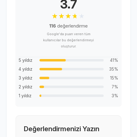
3.7
116
değerlendirme
Google'da puan veren tüm
kullanıcılar bu değerlendirmeyi
oluşturur.
5 yıldız
41%
4 yıldız
35%
3 yıldız
15%
2 yıldız
7%
1 yıldız
3%
Değerlendirmenizi Yazın