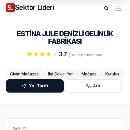
Sektör
Lideri
Menü
ESTİNA JULE DENİZLİ GELİNLİK
FABRİKASI
3.7
(116 değerlendirme)
Giyim Mağazası
İlgi Çekici Yer
Mağaza
Kuruluş
Yol Tarifi
Ara
ADRES