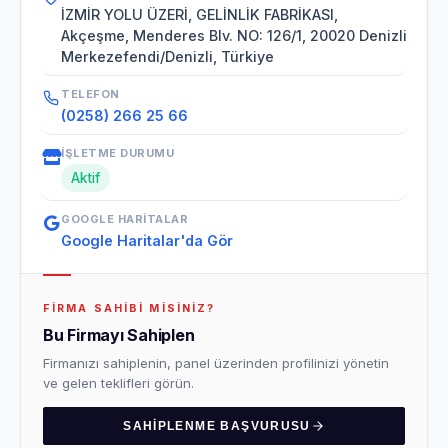
İZMİR YOLU ÜZERİ, GELİNLİK FABRİKASI,
Akçeşme, Menderes Blv. NO: 126/1, 20020 Denizli
Merkezefendi/Denizli, Türkiye
TELEFON
(0258) 266 25 66
İŞLETME DURUMU
Aktif
GOOGLE HARITALAR
Google Haritalar'da Gör
FIRMA SAHIBI MISINIZ?
Bu Firmayı Sahiplen
Firmanızı sahiplenin, panel üzerinden profilinizi yönetin
ve gelen teklifleri görün.
SAHIPLENME BAŞVURUSU