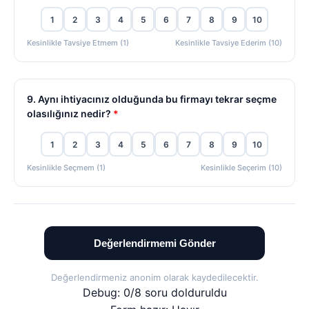
1
2
3
4
5
6
7
8
9
10
Kesinlikle Tavsiye Etmem (1)
Kesinlikle Tavsiye Ederim (10)
9. Aynı ihtiyacınız olduğunda bu firmayı tekrar seçme
olasılığınız nedir?
*
1
2
3
4
5
6
7
8
9
10
Kesinlikle Seçmem (1)
Kesinlikle Seçerim (10)
Değerlendirmemi Gönder
Değerlendirmeniz anonim olarak kaydedilecektir.
Debug: 0/8 soru dolduruldu