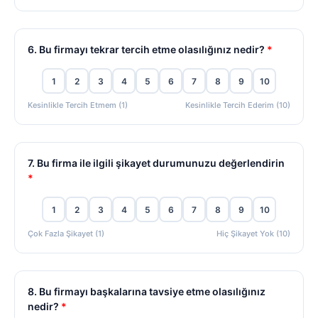
6. Bu firmayı tekrar tercih etme olasılığınız nedir?
*
1
2
3
4
5
6
7
8
9
10
Kesinlikle Tercih Etmem (1)
Kesinlikle Tercih Ederim (10)
7. Bu firma ile ilgili şikayet durumunuzu değerlendirin
*
1
2
3
4
5
6
7
8
9
10
Çok Fazla Şikayet (1)
Hiç Şikayet Yok (10)
8. Bu firmayı başkalarına tavsiye etme olasılığınız
nedir?
*