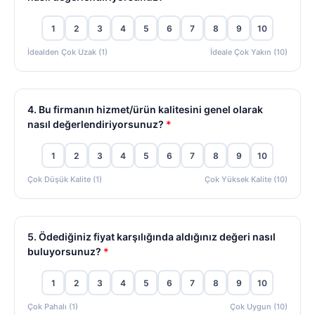
1
2
3
4
5
6
7
8
9
10
İdealden Çok Uzak (1)
İdeale Çok Yakın (10)
4. Bu firmanın hizmet/ürün kalitesini genel olarak
nasıl değerlendiriyorsunuz?
*
1
2
3
4
5
6
7
8
9
10
Çok Düşük Kalite (1)
Çok Yüksek Kalite (10)
5. Ödediğiniz fiyat karşılığında aldığınız değeri nasıl
buluyorsunuz?
*
1
2
3
4
5
6
7
8
9
10
Çok Pahalı (1)
Çok Uygun (10)