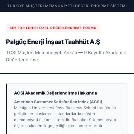
TÜRKIYE MÜŞTERI MEMNUNIYETI DEĞERLENDIRME SISTEMI
SEKTÖR LIDERI ÖZEL DEĞERLENDIRME FORMU
Palgüç Enerji İnşaat Taahhüt A.Ş
TCSI Müşteri Memnuniyeti Anketi — 9 Boyutlu Akademik
Değerlendirme
ACSI Akademik Değerlendirme Hakkında
American Customer Satisfaction Index (ACSI)
,
Michigan Üniversitesi Ross Business School tarafından
geliştirilen uluslararası standartlarda müşteri
memnuniyeti ölçüm sistemidir. Bu anket 9 temel boyutu
ölçerek akademik geçerliliği olan sonuçlar üretir.