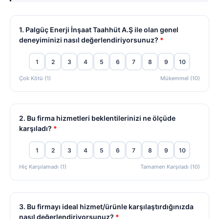
1. Palgüç Enerji İnşaat Taahhüt A.Ş ile olan genel
deneyiminizi nasıl değerlendiriyorsunuz?
*
1
2
3
4
5
6
7
8
9
10
Çok Kötü (1)
Mükemmel (10)
2. Bu firma hizmetleri beklentilerinizi ne ölçüde
karşıladı?
*
1
2
3
4
5
6
7
8
9
10
Hiç Karşılamadı (1)
Tamamen Karşıladı (10)
3. Bu firmayı ideal hizmet/ürünle karşılaştırdığınızda
nasıl değerlendiriyorsunuz?
*