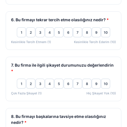
6. Bu firmayı tekrar tercih etme olasılığınız nedir?
*
1
2
3
4
5
6
7
8
9
10
Kesinlikle Tercih Etmem (1)
Kesinlikle Tercih Ederim (10)
7. Bu firma ile ilgili şikayet durumunuzu değerlendirin
*
1
2
3
4
5
6
7
8
9
10
Çok Fazla Şikayet (1)
Hiç Şikayet Yok (10)
8. Bu firmayı başkalarına tavsiye etme olasılığınız
nedir?
*