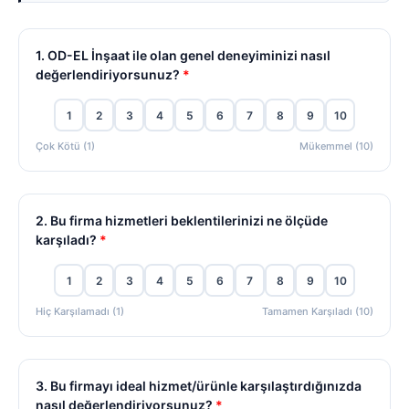
1. OD-EL İnşaat ile olan genel deneyiminizi nasıl
değerlendiriyorsunuz?
*
1
2
3
4
5
6
7
8
9
10
Çok Kötü (1)
Mükemmel (10)
2. Bu firma hizmetleri beklentilerinizi ne ölçüde
karşıladı?
*
1
2
3
4
5
6
7
8
9
10
Hiç Karşılamadı (1)
Tamamen Karşıladı (10)
3. Bu firmayı ideal hizmet/ürünle karşılaştırdığınızda
nasıl değerlendiriyorsunuz?
*