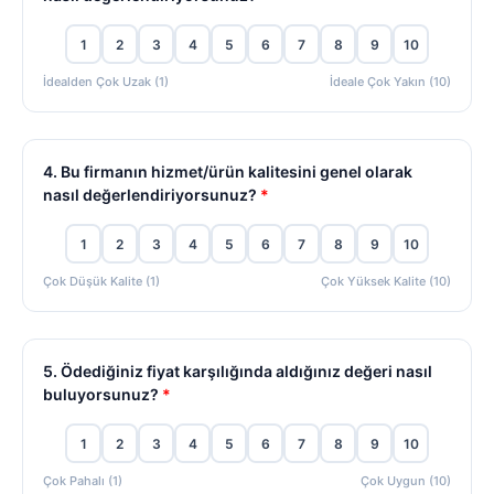
1
2
3
4
5
6
7
8
9
10
İdealden Çok Uzak (1)
İdeale Çok Yakın (10)
4. Bu firmanın hizmet/ürün kalitesini genel olarak
nasıl değerlendiriyorsunuz?
*
1
2
3
4
5
6
7
8
9
10
Çok Düşük Kalite (1)
Çok Yüksek Kalite (10)
5. Ödediğiniz fiyat karşılığında aldığınız değeri nasıl
buluyorsunuz?
*
1
2
3
4
5
6
7
8
9
10
Çok Pahalı (1)
Çok Uygun (10)