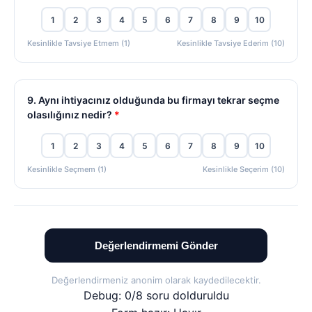
1
2
3
4
5
6
7
8
9
10
Kesinlikle Tavsiye Etmem (1)
Kesinlikle Tavsiye Ederim (10)
9. Aynı ihtiyacınız olduğunda bu firmayı tekrar seçme
olasılığınız nedir?
*
1
2
3
4
5
6
7
8
9
10
Kesinlikle Seçmem (1)
Kesinlikle Seçerim (10)
Değerlendirmemi Gönder
Değerlendirmeniz anonim olarak kaydedilecektir.
Debug: 0/8 soru dolduruldu